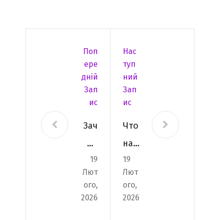
Поп
Нас
Ере
Туп
Дній
Ний
Зап
Зап
Ис
Ис
Зач
Что
ем
над
19
19
нуж
о
Лют
Лют
но
для
ого,
ого,
уда
вей
2026
2026
лят
па?