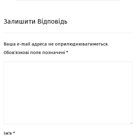
ь
кат
Залишити Відповідь
али
зат
Ваша e-mail адреса не оприлюднюватиметься.
ор?
Обов’язкові поля позначені
*
Ім'я
*