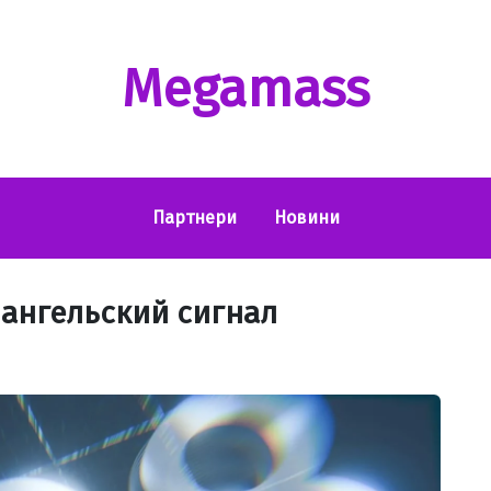
Megamass
Партнери
Новини
ангельский сигнал