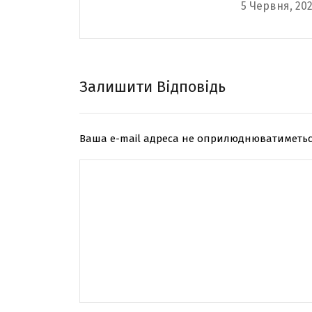
5 Червня, 20
эффективный спосо
поднять вовлечённост
Залишити Відповідь
Ваша e-mail адреса не оприлюднюватиметьс