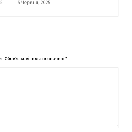
25
5 Червня, 2025
б
просто слова
ь
я.
Обов’язкові поля позначені
*