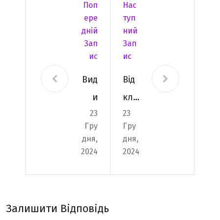
Поп
Нас
Ере
Туп
Дній
Ний
Зап
Зап
Ис
Ис
Вид
Від
и
кла
23
23
бен
сик
Гру
Гру
зин
и
дня,
дня,
ови
до
2024
2024
х
нов
ген
ино
ера
к:
Залишити Відповідь