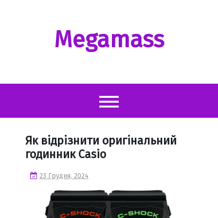
Перейти
до
вмісту
Megamass
Як відрізнити оригінальний
годинник Casio
23 Грудня, 2024