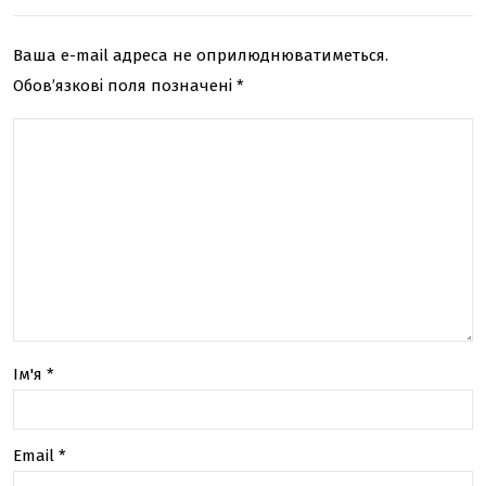
тор
ево
ів
лю
Ваша e-mail адреса не оприлюднюватиметься.
ція
Обов’язкові поля позначені
*
онл
айн
-
авт
ома
тів
Ім'я
*
Email
*