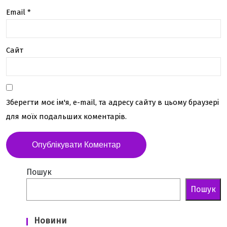
ь-
Email
*
які
й
Сайт
сфе
рі
жит
Зберегти моє ім'я, e-mail, та адресу сайту в цьому браузері
тя
для моїх подальших коментарів.
Пошук
Пошук
Новини