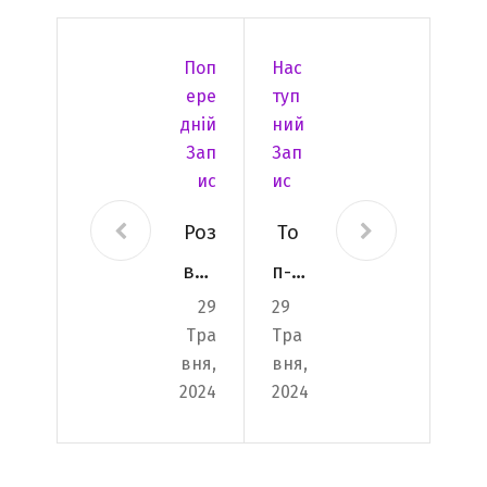
Поп
Нас
Ере
Туп
Дній
Ний
Зап
Зап
Ис
Ис
Роз
То
вит
п-1
29
29
ок
0
Тра
Тра
кре
кла
вня,
вня,
ати
сич
2024
2024
вно
них
сті:
ром