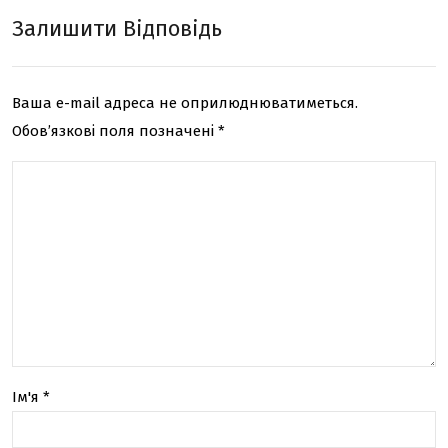
як
ані
Залишити Відповідь
збіл
в,
ьш
які
Ваша e-mail адреса не оприлюднюватиметься.
ити
вар
Обов’язкові поля позначені
*
пот
то
енц
про
іал
чит
тво
ати
рчо
кож
сті
ном
в
у
Ім'я
*
буд