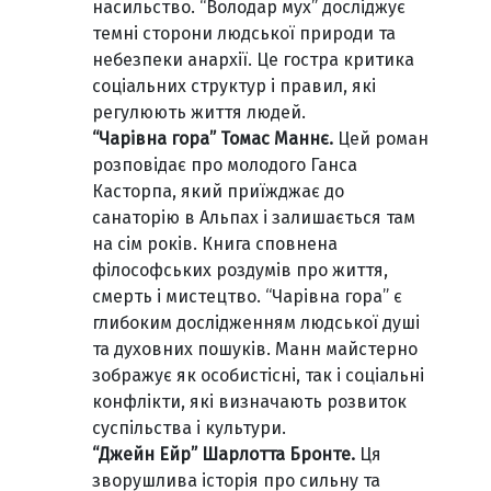
насильство. “Володар мух” досліджує
темні сторони людської природи та
небезпеки анархії. Це гостра критика
соціальних структур і правил, які
регулюють життя людей.
“Чарівна гора” Томас Маннє.
Цей роман
розповідає про молодого Ганса
Касторпа, який приїжджає до
санаторію в Альпах і залишається там
на сім років. Книга сповнена
філософських роздумів про життя,
смерть і мистецтво. “Чарівна гора” є
глибоким дослідженням людської душі
та духовних пошуків. Манн майстерно
зображує як особистісні, так і соціальні
конфлікти, які визначають розвиток
суспільства і культури.
“Джейн Ейр” Шарлотта Бронте.
Ця
зворушлива історія про сильну та