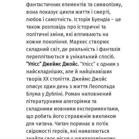
фантастичних елементів та символізму,
вона показує цикли життя і смерті,
любов і самотність. Історія Буендіа – це
також розповідь про історичні та
політичні зміни, які впливають на
кожне покоління. Маркес створює
складний світ, де реальність і фантазія
переплітаються в унікальний спосіб.
“Улісс” Джеймс Джойс.
“Улісс” є одним з
найскладніших, але й найцікавіших
творів XX століття. Джеймс Джойс
описує один день з життя Леопольда
Блума у Дубліні. Роман наповнений
літературними алегоріями та
складними мовними експериментами,
що робить його справжнім викликом
для читача. Читач поринає в потік
свідомості героїв, які намагаються
знайти своє місце у швидкозмінному