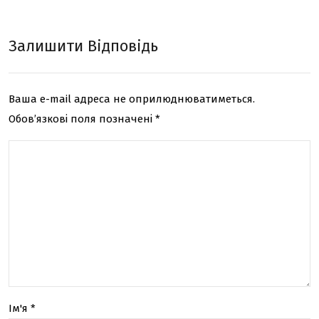
ксн
онл
е
айн
Залишити Відповідь
SEO
кре
про
дит
Ваша e-mail адреса не оприлюднюватиметься.
сув
а
Обов’язкові поля позначені
*
анн
я
веб
-
сай
ту в
топ
Ім'я
*