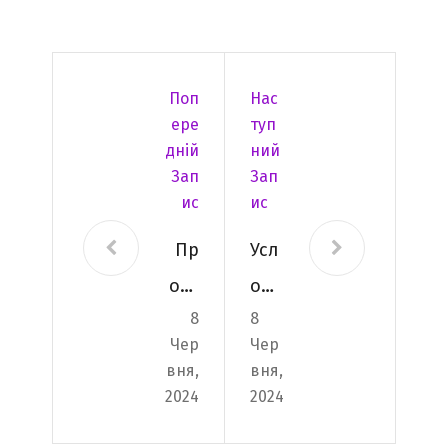
Поп
Нас
Ере
Туп
Дній
Ний
Зап
Зап
Ис
Ис
Пр
Усл
оду
ови
8
8
кти
я
Чер
Чер
вне
пол
вня,
вня,
ком
уче
2024
2024
пле
ния