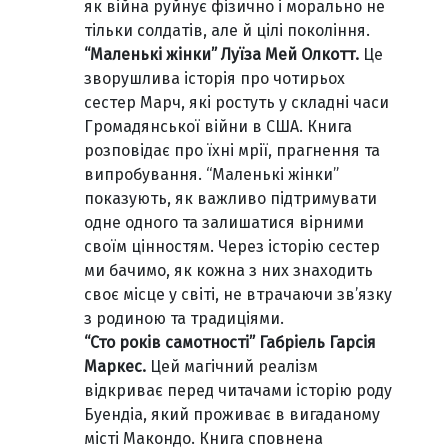
як війна руйнує фізично і морально не
тільки солдатів, але й цілі покоління.
“Маленькі жінки” Луїза Мей Олкотт.
Це
зворушлива історія про чотирьох
сестер Марч, які ростуть у складні часи
Громадянської війни в США. Книга
розповідає про їхні мрії, прагнення та
випробування. “Маленькі жінки”
показують, як важливо підтримувати
одне одного та залишатися вірними
своїм цінностям. Через історію сестер
ми бачимо, як кожна з них знаходить
своє місце у світі, не втрачаючи зв’язку
з родиною та традиціями.
“Сто років самотності” Габріель Гарсія
Маркес.
Цей магічний реалізм
відкриває перед читачами історію роду
Буендіа, який проживає в вигаданому
місті Макондо. Книга сповнена