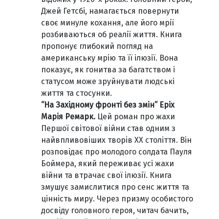
Джей Гетсбі, намагається повернути
своє минуле кохання, але його мрії
розбиваються об реалії життя. Книга
пропонує глибокий погляд на
американську мрію та її ілюзії. Вона
показує, як гонитва за багатством і
статусом може зруйнувати людські
життя та стосунки.
“На Західному фронті без змін” Еріх
Марія Ремарк.
Цей роман про жахи
Першої світової війни став одним з
найвпливовіших творів XX століття. Він
розповідає про молодого солдата Пауля
Боймера, який переживає усі жахи
війни та втрачає свої ілюзії. Книга
змушує замислитися про сенс життя та
цінність миру. Через призму особистого
досвіду головного героя, читач бачить,