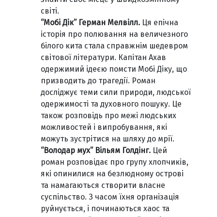
світі.
“Мобі Дік” Герман Мелвілл.
Ця епічна
історія про полювання на величезного
білого кита стала справжнім шедевром
світової літератури. Капітан Ахав
одержимий ідеєю помсти Мобі Діку, що
призводить до трагедії. Роман
досліджує теми сили природи, людської
одержимості та духовного пошуку. Це
також розповідь про межі людських
можливостей і випробування, які
можуть зустрітися на шляху до мрії.
“Володар мух” Вільям Голдінг.
Цей
роман розповідає про групу хлопчиків,
які опинилися на безлюдному острові
та намагаються створити власне
суспільство. З часом їхня організація
руйнується, і починаються хаос та