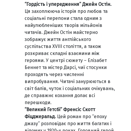
“Гордість і упередження” Джейн Остін.
Ця захоплююча історія про любов та
соціальні перепони стала одним з
найулюбленіших творів мільйонів
читачів. Джейн Остін майстерно
зображує життя англійського
суспільства XVIII століття, а також
розкриває складні взаємини між
героями. У центрі сюжету – Елізабет
Беннет та містер Дарсі, чиї стосунки
проходять через численні
випробування. Читачі занурюються в
світ балів, чуток і соціальних очікувань,
де справжнє кохання долає всі
перешкоди.
“Великий Гетсбі” Френсіс Скотт
Фіцджеральд.
Цей роман про “епоху
джазу” розповідає про життя багатих і
відомих у 1920-х роках. Головний герой,